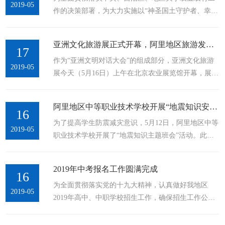
2019-05
作的决策部署，为大力实施以“神圣国土守护者、幸福
扫黑除恶打非治乱专项斗争领导小组副组长旺杰同志
家园建设者”为主题的乡村振兴战略提供科技支撑。地
主持，参加此次讲座的民警共有200余人。过程中，主
区农业农村局着眼于春耕春播这个当前农业农村工作
讲人详细讲解了最高人民法院、...
亚洲文化旅游展正式开幕，阿里地区旅游发展局参展
重心，以农牧业供给侧结构性改革为主线，以绿色发
17
作为“亚洲文明对话大会”的组成部分，亚洲文化旅游
展为导向，把稳住粮食生产作为今年农牧业工作的头
2019-05
展今天（5月16日）上午在北京农业展览馆开幕，展会
等大事，补齐短板，着力稳面积、稳政策、稳产量，
将持续三天，5月18日即本周六为公众开放日。由文化
大力开展2019年度春耕春播农业技术推广与服务。4月
和旅游部主办的亚洲文化旅游展，通过主题展览、中
16日至24日，地区农业农村...
阿里地区中等职业技术学校开展“地震知识安全主题班会”
国文化旅游推介会、旅行商大会、世界遗产影像展、
16
为了提高学生防震减灾意识，5月12日，阿里地区中等
主宾国推介、主题省（市）推介等形式，展示中国及
2019-05
职业技术学校开展了“地震知识主题班会”活动。此次
亚洲各国文化旅游发展成果，发布文化和旅游产业最
活动，职校从实战出发，让学生熟悉地震发生时的自
新发展趋势，推动中华文化与亚洲其他国家文化的交
我救护技巧及教学楼逃生路线，保证学生在地震临震
流互鉴，促进中国与亚洲国...
2019年中考报名工作圆满完成
预报发布或地震发生后，安全、有序、迅速进行逃
16
为全面贯彻落实党的十九大精神，认真做好我地区
生。通过此次主题班会，学生们进一步了解了灾难来
2019-05
2019年高中、中职学校招生工作，确保招生工作公平
临时的学校的应对措施，增强了学生的安全意识和逃
公正，保证高中、中职学校选拔符合培养要求的新
生、自救技能，培养了面对突发震灾时沉着冷静的心
生，我地区教育考试中心严格执行《2019年西藏自治
理素质，相信这次活动将会给学...