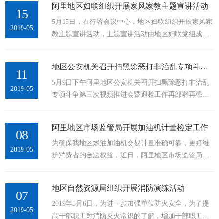
阿里地区妇联组织开展家风家教主题宣讲活动
区高中 中职学校招生规定》。经过一个多月的学籍确
15
5月15日，在行署会议中心，地区妇联组织开展家风家
认、网上报名、资格审查、政策加分审查、现场信息
2019-05
教主题宣讲活动，主题宣讲活动由地区妇联党组成
确认及缴费，最终确定2019年中考报名人数为1293
员、副主席许文娜主持。活动宣讲内容紧紧围绕习近
人，具体如下：1、地区中学报名170人，全是藏族。
平总书记一系列重要论述精神，多方位、全角度、深
2、札达县初级中学报名85人，全是藏...
地区公安机关召开扫黑除恶打非治乱专项斗争第三次视频推进会暨迎检工作再部署再强调会议
层次进行家风家教理论阐述，使得参加活动的干部群
11
5月9日下午阿里地区公安机关召开扫黑除恶打非治乱
众获益良多。活动呼吁广大家庭成员要注重家庭、注
2019-05
专项斗争第三次视频推进会暨迎检工作再部署再强调
重家教、注重家风。更希望广大妇女同胞既要爱小
会议。公安处党委委员、副处长、扫黑除恶打非治乱
家，也要爱国家，发扬中华民族传统美德，在树立良
专项斗争领导小组副组长旺杰同志主持，受沈照山书
好家风方面发挥好“独特作用”，以...
阿里地区市场监管局开展加油机计量检定工作
记委托,公安处党委委员、副处长、扫黑除恶打非治乱
08
为确保我地区燃油加油机交易计量准确可靠，更好维
专项斗争领导小组副组长玉珍同志作重要讲话，在家
2019-05
护消费者的合法权益，近日，阿里地区市场监管局检
处党委委员、处属各部门负责人、民航、海关、边
测人员对普兰和札达在用燃油加油机进行了强制检定
防、反恐等相关部门负责同志、七县局主要领导、全
工作。此次检定，检测人员严格按照JJG443-2016《燃
体民警参加会议。会上各县公安局...
地区自然资源局组织开展消防演练活动
油加油机》检定规程开展周期强制检定工作。一是检
07
2019年5月6日，为进一步加强单位防火安全，为了提
查燃油加油机量器铅封是否完好；二是对燃油加油机
2019-05
高干部职工对消防灭火常识的了解，增加干部职工火
的外观结构、自锁功能、示值误差和重复性进行检