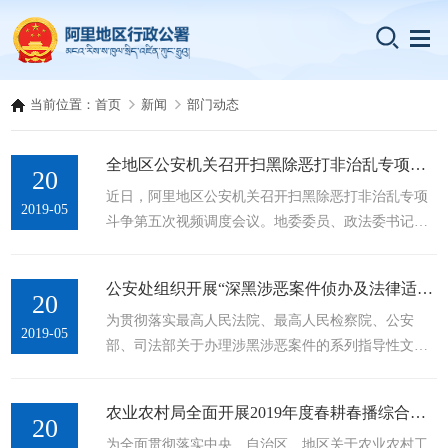
当前位置：
首页
新闻
部门动态
全地区公安机关召开扫黑除恶打非治乱专项斗争第五次视频调度会议
20
近日，阿里地区公安机关召开扫黑除恶打非治乱专项
2019-05
斗争第五次视频调度会议。地委委员、政法委书记、
公安处党委书记沈照山同志在措勤县公安局出席会议
并作重要指示,地县两级扫黑办主要负责同志、两级公
公安处组织开展“深黑涉恶案件侦办及法律适用专题讲座”
安机关主要负责同志及有关同志参加会议。会上，沈
20
为贯彻落实最高人民法院、最高人民检察院、公安
照山同志就赴革吉、改则、措勤三县督导调研过程中
2019-05
部、司法部关于办理涉黑涉恶案件的系列指导性文
发现的问题做了强调：一是提高政治站位，坚决贯彻
件，进一步做好扫黑除恶打非治乱专项斗争。近日，
落实习近平总书记关于扫黑除恶专项斗争的重要指示
阿里地区公安处法制支队组织地县两级公安机关侦查
批示精神，始终与党中央、自治...
农业农村局全面开展2019年度春耕春播综合指导及技术服务
民警和扫黑办全体民警进行“涉黑涉恶案件侦办及法律
20
为全面贯彻落实中央、自治区、地区关于农业农村工
适用”专题培训。讲座由公安处党委委员、副处长、处