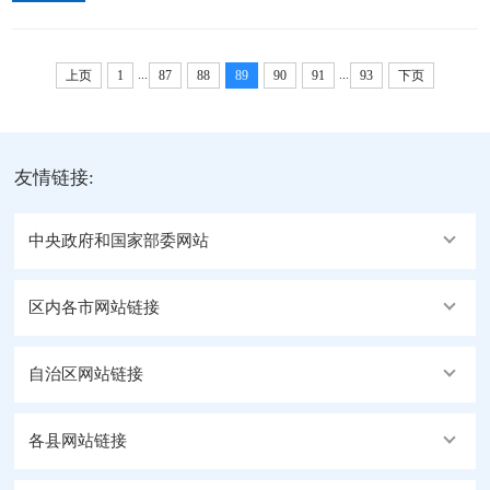
灾防范意识，提高抗击突发事件的应变能力，地区自
查，确保每把加油枪示值误差均在±0.3%范围内；三
然资源局干部职工在本单位进行了消防安全演练
是检定完成后，在检定合格的加油...
...
...
上页
1
87
88
89
90
91
93
下页
友情链接:
中央政府和国家部委网站
区内各市网站链接
自治区网站链接
各县网站链接