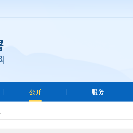
公开
服务
文