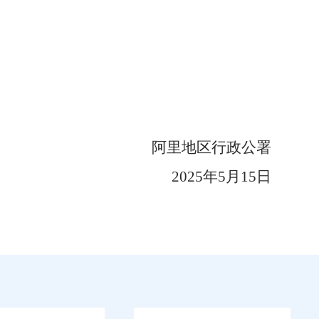
阿里地区行政公署
202
5
年
5
月
15
日