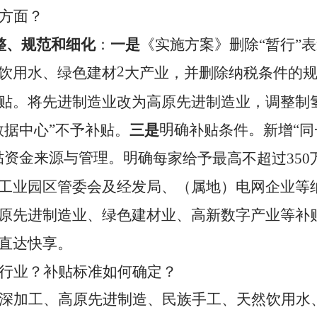
方面？
整、规范和细化
：
一是
《实施方案》删除
“
暂行
”
表
2
饮用水、绿色建材
大产业，并删除纳税条件的
贴。将先进制造业改为高原先进制造业，调整制
”
明确
。
“
数据中心
不予补贴。
三是
补贴条件
新增
同
贴资金来源与管理。
明确
每家给予最高不超过
350
工业园区管委会及经发局、（属地）电网企业等
原先进制造业、绿色建材业、高新数字产业等补
直达快享。
行业？
补贴标准如何确定？
深加工、高原先进制造、民族手工、天然饮用水