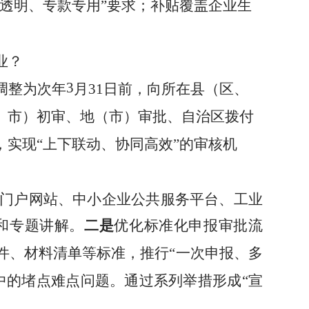
透明、专款专用
”
要求；补贴覆盖企业生
业？
3
调整为次年
月
31
日前，向所在县（区、
、市）初审、地（市）审批、自治区拨付
，实现
“
上下联动、协同高效
”
的审核机
门户网站、中小企业公共服务平台、工业
和专题讲解。
二是
优化标准化申报审批流
件、材料清单等标准，推行
“一次申报、多
中的堵点难点问题。通过系列举措形成
“宣