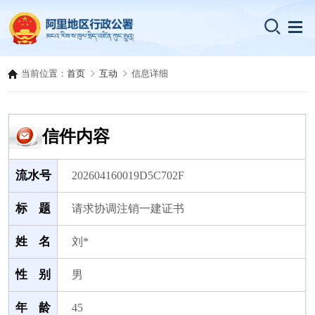
当前位置：
首页
互动
信息详细
信件内容
流水号
202604160019D5C702F
标 题
请求协调注销一建证书
姓 名
刘*
性 别
男
年 龄
45