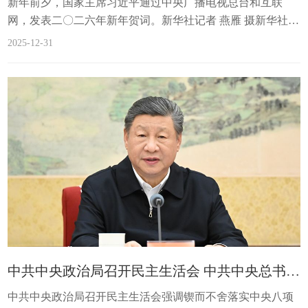
新年前夕，国家主席习近平通过中央广播电视总台和互联
网，发表二〇二六年新年贺词。新华社记者 燕雁 摄新华社北
京12月31日电 新年前夕，国家主席习近平通过中央广播电视
2025-12-31
总台和互联网，发表了二〇二六年新年贺词。全文如下：大
家好！岁序更替，华章日新。在新年到来之际，我在北京向
大家致以美好的祝福！2025年是“十四五”收官之年。5年来，
我们踔厉奋发、勇毅前行，克服重重困难挑战，圆满完成目
标任务，在中国式现代化新征程上迈出了稳健步伐。...
中共中央政治局召开民主生活会 中共中央总书记习近平主持会议并发表重要讲话
中共中央政治局召开民主生活会强调锲而不舍落实中央八项