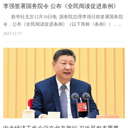
召开国务院常务会议，深入学习贯彻习近平总书记在中央经
李强签署国务院令 公布《全民阅读促进条例》
济工作会议上的重要讲话精神，对贯彻落实中央经济工作会
新华社北京12月16日电 国务院总理李强日前签署国务院
议决策部署作出安排。会议强调，国务院各部门要切实把思
令，公布《全民阅读促进条例》（以下简称《条例》），自
想和行动统一到党中央对形势的科学判断和决策部署上
2026年2月1日起施行。 《条例》旨在促进全民阅读，推
来，...
2025-12-17
进书香社会建设，增强全民族思想道德素质和科学文化素
养，提高全社会文明程度，推动建设社会主义文化强国。
《条例》共6章45条，主要规定了以下内容。 一是明确总
体要求。明确全民阅读促进工作指导思想，规定构建全民覆
盖、普惠高效的全民阅读促进体系，强调提高出版质量，...