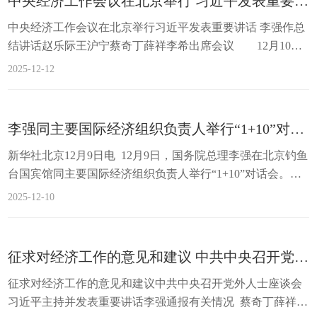
中央经济工作会议在北京举行 习近平发表重要讲话
中央经济工作会议在北京举行习近平发表重要讲话 李强作总
结讲话赵乐际王沪宁蔡奇丁薛祥李希出席会议 12月10日
至11日，中央经济工作会议在北京举行。中共中央总书记、
2025-12-12
国家主席、中央军委主席习近平出席会议并发表重要讲话。
新华社记者 燕雁 摄 新华社北京12月11日电 中央经济工
作会议12月10日至11日在北京举行。中共中央总书记、国家
李强同主要国际经济组织负责人举行“1+10”对话会
主席、中央军委主席习近平出席会议并发表重要讲话。中共
新华社北京12月9日电 12月9日，国务院总理李强在北京钓鱼
中央政治局常委李强、赵乐际、王沪宁、...
台国宾馆同主要国际经济组织负责人举行“1+10”对话会。新
开发银行行长罗塞芙、世界银行行长彭安杰、国际货币基金
2025-12-10
组织总裁格奥尔基耶娃、世贸组织总干事伊维拉、联合国贸
发会议秘书长格林斯潘、国际劳工组织总干事洪博、国际清
算银行总经理德科斯、金融稳定理事会主席贝利、亚投行行
征求对经济工作的意见和建议 中共中央召开党外人士座谈会 习近平主持并发表重要讲话
长金立群、经合组织副秘书长鲁日奇卡出席。12月9日，国务
征求对经济工作的意见和建议中共中央召开党外人士座谈会
院总理李强在北京钓鱼台国宾馆同主要国际经济组织负责人
习近平主持并发表重要讲话李强通报有关情况 蔡奇丁薛祥出
举行“...