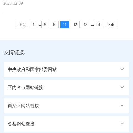
席 新华社北京12月8日电 12月3日，中共中央在中南海
2025-12-09
召开党外人士座谈会，就今年经济形势和明年经济工作听取
各民主党派中央、全国工商联负责人和无党派人士代表的意
见建议。中共中央总书记习近平主持座谈会并发表重要讲话
...
...
上页
1
9
10
11
12
13
51
下页
强调，我国经济长期向好的支撑条件和基本趋势没有改变，
要坚定信心、用好优势、应对挑战，不断巩固拓展经济稳中
向好势头，...
友情链接:
中央政府和国家部委网站
区内各市网站链接
自治区网站链接
各县网站链接