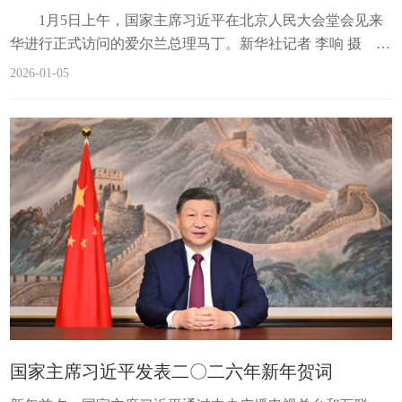
1月5日上午，国家主席习近平在北京人民大会堂会见来
华进行正式访问的爱尔兰总理马丁。新华社记者 李响 摄
新华社北京1月5日电（记者董雪）1月5日上午，国家主席习
2026-01-05
近平在北京人民大会堂会见来华进行正式访问的爱尔兰总理
马丁。 习近平指出，中国和爱尔兰都爱好和平、开放包
容、自立进取，两国人民通过斗争赢得国家独立和民族解
放，依靠几代人接续奋斗迈向现代化。2012年两国建立互惠
战略伙伴关系以来，双边贸易额翻了两番，...
国家主席习近平发表二〇二六年新年贺词