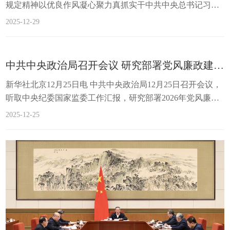
规定精神以优良作风凝心聚力真抓实干中共中央总书记习近
平主持会议并发表重要讲话12月25日至26日，中共中央政治
2025-12-29
局召开民主生活会，中共中央总书记习近平主持会议并发表
重要讲话。新华社记者 谢环驰 摄新华社北京12月26日电 中
共中央政治局于12月25日至26日召开民主生活会，深入学习
中共中央政治局召开会议 研究部署党风廉政建设和反腐败工作 中共中央总书记习近平主持会议
贯彻习近平新时代中国特色社会主义思想，全面贯彻落实党
新华社北京12月25日电 中共中央政治局12月25日召开会议，
的二十届四中全会精神，围绕锲而不舍落实中央八项规定精
听取中央纪委国家监委工作汇报，研究部署2026年党风廉政
神，...
建设和反腐败工作。中共中央总书记习近平主持会议。会议
2025-12-25
指出，2025年，在以习近平同志为核心的党中央坚强领导
下，中央纪委国家监委和各级纪检监察机关深入学习贯彻习
近平新时代中国特色社会主义思想特别是习近平总书记关于
党的建设的重要思想、关于党的自我革命的重要思想，持续
推进党风廉政建设和反腐败斗争，聚焦“两个维护”...