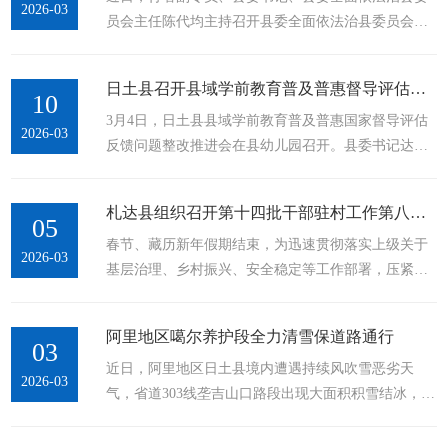
2026-03
员会主任陈代均主持召开县委全面依法治县委员会
人发现并报道，因采集物中包括“手斧”而备受关注。
2026年第1次会议暨2025年度述法会议，传达学习习近
2019年，四川大学考古队在调查中新发现一处具有原
平法治思想“十二个坚持”、《中国共产党领导全面依
生堆积的地点。经国家文物局批准，...
日土县召开县域学前教育普及普惠督导评估整改工作推进会
法治国工作条例》，传达学习王君正书记在自治区党
10
3月4日，日土县县域学前教育普及普惠国家督导评估
委全面依法治藏工作会议上的讲话精神和地委全面依
2026-03
反馈问题整改推进会在县幼儿园召开。县委书记达瓦
法治地委员会2026年第1次会议暨2025年度述法述职会
次仁主持会议并讲话，县教育局、县幼儿园及各乡镇
议精神。听取2025年度法治政府建设情况和各乡镇党
幼儿园负责同志参加会议。会议专题传达学习上级文
委、县直各部门主要领导述法，研究部署全面依法治
札达县组织召开第十四批干部驻村工作第八次推进会
件精神，调度整改推进情况，剖析短板弱项，传达学
05
县工作。...
春节、藏历新年假期结束，为迅速贯彻落实上级关于
习县域学前教育普及普惠相关反馈文件，通报督导评
2026-03
基层治理、乡村振兴、安全稳定等工作部署，压紧压
估未通过原因，与会人员深入交流问题，并对下一步
实驻村工作责任，确保全年工作开好局、起好步，3月
整改提升与迎评工作作出全面部署。会议指出，在
2日，札达县委组织部（驻村办）以视频会议形式组织
2025年县域学前教育普及普惠国家督导评估中，...
阿里地区噶尔养护段全力清雪保道路通行
召开第十四批干部驻村工作第八次推进会。会议由驻
03
近日，阿里地区日土县境内遭遇持续风吹雪恶劣天
村工作副领队刘原华主持，县委副书记、驻村工作总
2026-03
气，省道303线垄吉山口路段出现大面积积雪结冰，导
领队胡义平参加会议并讲话，各乡（镇）党委驻村工
致道路交通中断，群众出行安全受到影响。为全力保
作负责人、全体在岗驻村干部共计62人参加会议。会
障道路安全畅通，噶尔养护段第一时间组织力量开展
议动员全体驻村干部迅速收心归位、...