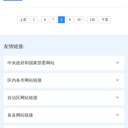
地调研民生保障、寺庙管理、基层党建、边境治理等
声、抚民心，详细询问群众生产生活中的困难。通过
工作，并开展巡林巡河。他指出，乡镇是落实政策
听取汇报、实地查看等形式，全面了解乡党委、...
...
...
的“最后一公里”，上连党心、下连民心，要自觉做到
上页
1
6
7
8
9
10
136
下页
讲政治、保安全、促发展、护民生，认真学习贯彻自
治区两会精神，贯彻落实王君正书记参加阿里代表团
审议时的讲话精神，因地制宜发展富民产业，用心用
友情链接:
情做好群众工作，扎实推进乡村全面振兴。...
中央政府和国家部委网站
区内各市网站链接
自治区网站链接
各县网站链接