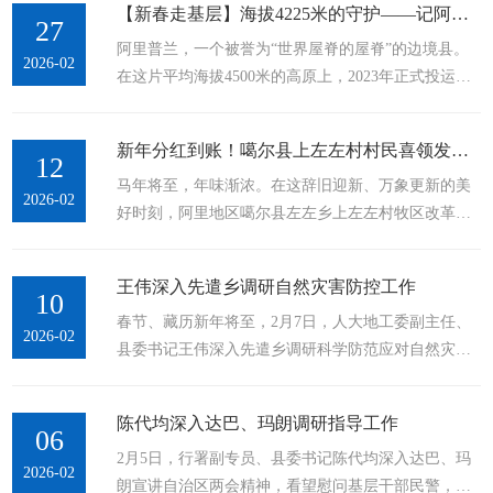
【新春走基层】海拔4225米的守护——记阿里普兰机场空管人的春节坚守
抢险保通作业。图为抢险保通作业现场。受降雪与大
27
阿里普兰，一个被誉为“世界屋脊的屋脊”的边境县。
风天气叠加影响，此次风吹雪灾害造成省道303线长达
2026-02
在这片平均海拔4500米的高原上，2023年正式投运的
27公里的路面积雪。险情发生后，噶尔养护段迅速调
阿里普兰机场，正经历着通航后的第二个春运。普兰
度甲且工区应急抢险队伍、除雪机械赶赴受灾路段，
机场工作人员春节期间在塔台指挥飞机起降。“每一次
争分夺秒开展道路抢通工作。经过13个小时的连续艰
新年分红到账！噶尔县上左左村村民喜领发展红利
起降，都是与自然博弈”——这样的形容并不为过。普
12
苦作业，...
马年将至，年味渐浓。在这辞旧迎新、万象更新的美
兰县高寒缺氧、地形复杂，交通瓶颈长期制约经济、
2026-02
好时刻，阿里地区噶尔县左左乡上左左村牧区改革合
社会和民生的发展。作为西藏自治区第8个建成投用的
作社举行了2025年度村集体经济分红仪式，本次分红
运输机场，普兰机场是往来冈仁波齐、玛旁雍错等景
总额达523万元，全村198名村民有序领取分红，现场
点的重要中转站，更是周边人民群众对外交往交流交
王伟深入先遣乡调研自然灾害防控工作
暖意融融、喜气洋洋。图为分红仪式现场。据了解，
10
融的重要窗口。...
春节、藏历新年将至，2月7日，人大地工委副主任、
此次分红是上左左村牧区改革合作社成立以来村民获
2026-02
县委书记王伟深入先遣乡调研科学防范应对自然灾害
得感、幸福感最足的一年。2025年度，全村集体经济
防控工作，看望慰问基层干部职工。县领导李占邦和
分红包含现金分红348.54万元、过冬肉折合人民币分
县有关部门负责同志参加。在先遣乡扎布村，王伟针
红151万元、草场补贴22万元，人均分红2....
陈代均深入达巴、玛朗调研指导工作
对近期地震情况与村“两委”、驻村工作队亲切交谈，
06
2月5日，行署副专员、县委书记陈代均深入达巴、玛
关心关爱群众生产生活。随后，走进部分群众家中，
2026-02
朗宣讲自治区两会精神，看望慰问基层干部民警，实
仔细查看房屋结构和受损情况，与群众拉家常、谈心