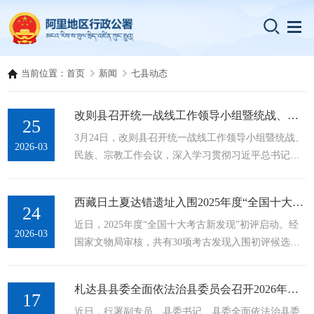
当前位置：
首页
新闻
七县动态
改则县召开统一战线工作领导小组暨统战、民族、宗教工作会议
25
3月24日，改则县召开统一战线工作领导小组暨统战、
2026-03
民族、宗教工作会议，深入学习贯彻习近平总书记在
中央政治局会议上的讲话精神和全国、全区、全地区
统战部长会议精神，听取县委统一战线工作开展情况
西藏日土夏达错遗址入围2025年度“全国十大考古新发现”初评
报告，研究审议有关事项。人大地工委副主任、县委
24
近日，2025年度“全国十大考古新发现”初评启动。经
书记王伟出席并讲话，县委、人大、政府、政协在家
2026-03
国家文物局审核，共有30项考古发现入围初评候选名
县级领导出席会议，各乡镇主要负责同志、各片区管
单，西藏日土夏达错遗址位列其中。初评结果将于近
委会主任、改则县委统一战线工作领导小组成员单位
期产生，最终将有20项进入终评。夏达错遗址位于阿
负责同志及县委统战部全体干部参加会议。...
札达县县委全面依法治县委员会召开2026年第1次会议暨2025年度述法会议
里地区日土县西部，海拔约4368米，是一处高原淡水
17
近日，行署副专员、县委书记、县委全面依法治县委
湖遗址。1992年，西藏文物普查时由霍巍、李永宪等