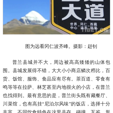
图为远看冈仁波齐峰。摄影：赵钊
普兰县城并不大，周边被高高矮矮的山体包
围。县城发展得不错，大大小小商店鳞次栉比，百
货、饭馆、服饰、食品应有尽有。茶百道、零食有
鸣等等在拉萨、林芝甚至内地很火的小店，在普兰
也找得到。最有意思的是，普兰街头既有藏餐厅、
川菜馆，也有高挂“尼泊尔风味”的饭店，选择十分
丰富，不同饮食特色在这里共存、碰撞、互鉴，形