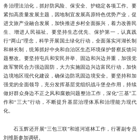
务治理法治化，抓好防风险、保安全、护稳定各项工作。要
紧扣高质量发展主题，因地制宜发展高原特色优势产业，促
进文旅产业融合发展，加快推进乡村全面振兴，着力改善民
生、增进人民福祉。要坚持生态优先、保护第一，认真践
行“两山”理念，科学开展国土绿化行动，全面落实河湖长制
和林长制，统筹抓好中央和自治区生态环境保护督察反馈问
题整改。要坚持屯兵和安民并举、固边和兴边并重，加强党
政军警民合力强边固防，大力实施固边兴边富民行动，加快
边境地区现代化建设，确保边防巩固边境安全。要坚持和加
强党的全面领导，充分发挥基层党组织战斗堡垒作用，持续
做好群众身边不正之风和腐败问题整治工作，深化“三基”工
作和“三大”行动，不断提升基层治理体系和治理能力现代
化。
石玉辉还开展“三包三联”和巡河巡林工作，行署副专员
刘维新参加调研。